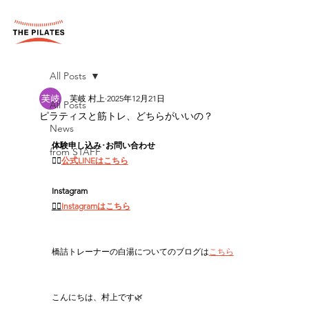
All Posts
芙岐 村上
2025年12月21日
All Posts
ピラティスと筋トレ、どちらがいいの？
News
体験申し込み･お問い合わせ
from STAFF
👉🏻
公式LINEはこちら
Instagram
👉🏻
Instagramはこちら
橋詰トレーナーの白湯についてのブログは
こちら
こんにちは、村上です🌿