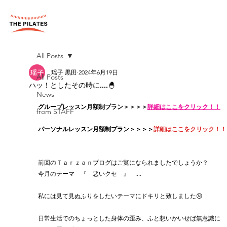
All Posts
瑶子 黒田
2024年6月19日
All Posts
ハッ！としたその時に....🐣
News
グループレッスン月額制プラン＞＞＞＞
詳細はここをクリック！！
from STAFF
パーソナルレッスン月額制プラン＞＞＞＞
詳細はここをクリック！！
前回のＴａｒｚａｎブログはご覧になられましたでしょうか？
今月のテーマ　『　悪いクセ　』　....
私には見て見ぬふりをしたいテーマにドキリと致しました😣
日常生活でのちょっとした身体の歪み、ふと想いかいせば無意識に