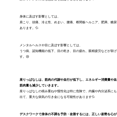
身体に及ぼす影響としては、
肩こり、頭痛、冷え性、めまい、腰痛、椎間板ヘルニア、肥満、糖尿
あります。💦
メンタルヘルスや目に及ぼす影響としては、
うつ病、認知機能の低下、目の乾き、目の疲れ、眼精疲労などが挙げ
す。😢
座りっぱなしは、筋肉の代謝や血行が低下し、エネルギー消費量や血
筋肉量も減少していきます。
座りっぱなしの積み重ねや慢性化は特に危険で、内臓や内分泌系にも
出て、重大な病気の引き金になる可能性があります💦
デスクワークで身体の不調を予防・改善するには、正しい姿勢を心が