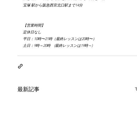
宝塚 駅から阪急西宮北口駅まで14分
【営業時間】
定休日なし
平日：10時〜21時（最終レッスンは20時〜）
土日：9時～20時　(最終レッスンは19時～)
最新記事