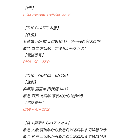
【HP】
https://www.the-pilates.com/
【THE PILATES 本店】
【住所】
兵庫県 西宮市 北口町10-17　Grandi西宮北口2F
阪急 西宮 北口駅　北改札から徒歩3分
【電話番号】
0798－98－2200
【THE　PILATES　田代店】
【住所】
兵庫県 西宮市 田代店 14-15
阪急 西宮 北口駅 東改札から徒歩6分
【電話番号】
0798－98－2202
【各主要駅からのアクセス】
阪急 大阪 梅田駅から阪急西宮北口駅まで特急12分
阪急 神戸 三宮駅から阪急西宮北口駅まで特急14分