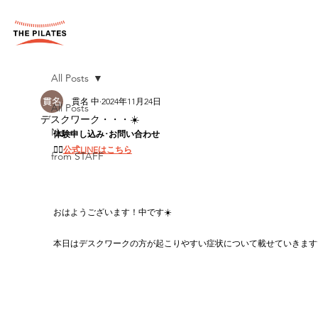
All Posts
貫名 中
2024年11月24日
All Posts
デスクワーク・・・☀️
News
体験申し込み･お問い合わせ
👉🏻
公式LINEはこちら
from STAFF
おはようございます！中です☀️
本日はデスクワークの方が起こりやすい症状について載せていきます