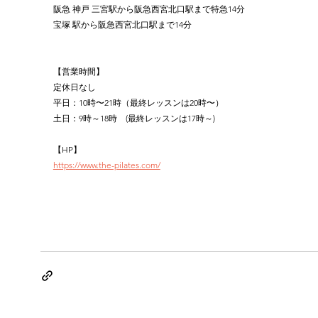
阪急 神戸 三宮駅から阪急西宮北口駅まで特急14分
宝塚 駅から阪急西宮北口駅まで14分
【営業時間】
定休日なし
平日：10時〜21時（最終レッスンは20時〜）
土日：9時～18時　(最終レッスンは17時～)
【HP】
https://www.the-pilates.com/