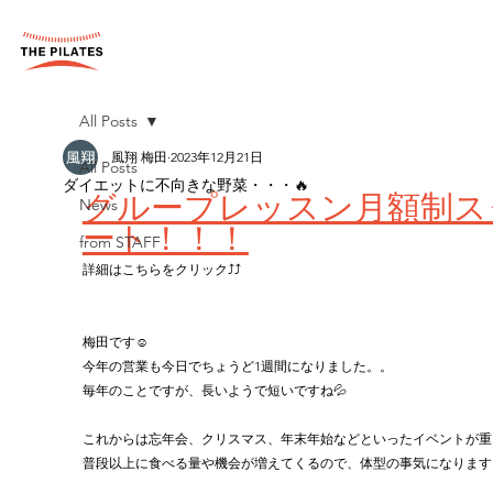
All Posts
風翔 梅田
2023年12月21日
All Posts
ダイエットに不向きな野菜・・・🔥
グループレッスン月額制ス
News
ート！！！
from STAFF
詳細はこちらをクリック⤴︎⤴︎
梅田です☺️
今年の営業も今日でちょうど1週間になりました。。
毎年のことですが、長いようで短いですね💦
これからは忘年会、クリスマス、年末年始などといったイベントが重
普段以上に食べる量や機会が増えてくるので、体型の事気になります