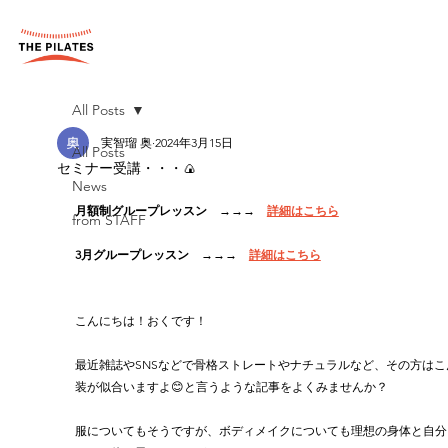
All Posts
実智瑠 奥
2024年3月15日
All Posts
セミナー受講・・・🍙
News
月額制グループレッスン　→→→　
詳細はこちら
from STAFF
3月グループレッスン　→→→　
詳細はこちら
こんにちは！おくです！
最近雑誌やSNSなどで骨格ストレートやナチュラルなど、その方はこ
装が似合いますよ😊と言うような記事をよくみませんか？
服についてもそうですが、ボディメイクについても理想の身体と自分