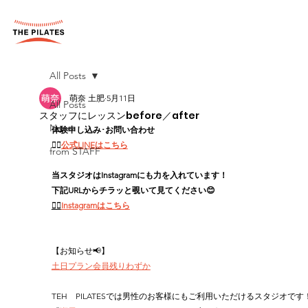
All Posts
萌奈 土肥
5月11日
All Posts
スタッフにレッスンbefore／after
News
体験申し込み･お問い合わせ
👉🏻
公式LINEはこちら
from STAFF
当スタジオはInstagramにも力を入れています！
下記URLからチラッと覗いて見てください😊
👉🏻
Instagramはこちら
【お知らせ📢】
土日プラン会員残りわずか
TEH　PILATESでは男性のお客様にもご利用いただけるスタジオです