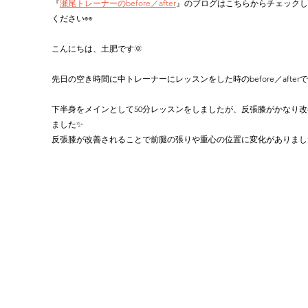
『
瀬尾トレーナーのbefore／after
』のブログはこちらからチェックし
ください👀
こんにちは、土肥です🌞
先日の空き時間に中トレーナーにレッスンをした時のbefore／after
下半身をメインとして50分レッスンをしましたが、反張膝がかなり改
ました✨
反張膝が改善されることで前腿の張りや重心の位置に変化がありまし