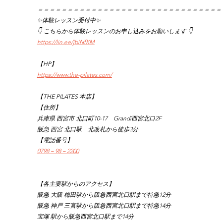
＝＝＝＝＝＝＝＝＝＝＝＝＝＝＝＝＝＝＝＝＝＝＝＝＝＝＝＝＝＝＝
✨体験レッスン受付中✨
👇 こちらから体験レッスンのお申し込みをお願いします 👇
https://lin.ee/jbiNfKM
【HP】
https://www.the-pilates.com/
【THE PILATES 本店】
【住所】
兵庫県 西宮市 北口町10-17　Grandi西宮北口2F
阪急 西宮 北口駅　北改札から徒歩3分
【電話番号】
0798－98－2200
【各主要駅からのアクセス】
阪急 大阪 梅田駅から阪急西宮北口駅まで特急12分
阪急 神戸 三宮駅から阪急西宮北口駅まで特急14分
宝塚 駅から阪急西宮北口駅まで14分