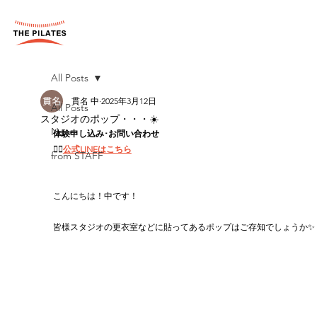
All Posts
貫名 中
2025年3月12日
All Posts
スタジオのポップ・・・☀️
News
体験申し込み･お問い合わせ
👉🏻
公式LINEはこちら
from STAFF
こんにちは！中です！
皆様スタジオの更衣室などに貼ってあるポップはご存知でしょうか✨