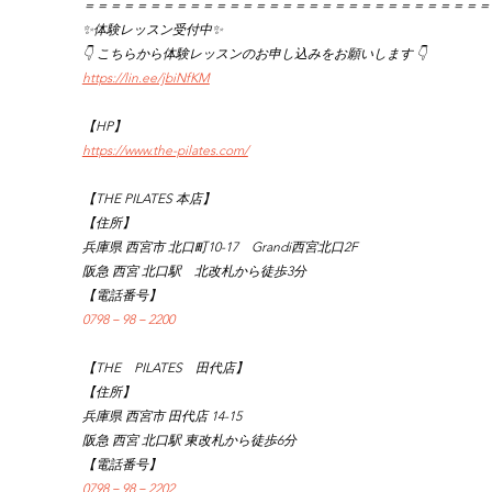
＝＝＝＝＝＝＝＝＝＝＝＝＝＝＝＝＝＝＝＝＝＝＝＝＝＝＝＝＝＝＝
✨体験レッスン受付中✨
👇 こちらから体験レッスンのお申し込みをお願いします 👇
https://lin.ee/jbiNfKM
【HP】
https://www.the-pilates.com/
【THE PILATES 本店】
【住所】
兵庫県 西宮市 北口町10-17　Grandi西宮北口2F
阪急 西宮 北口駅　北改札から徒歩3分
【電話番号】
0798－98－2200
【THE　PILATES　田代店】
【住所】
兵庫県 西宮市 田代店 14-15
阪急 西宮 北口駅 東改札から徒歩6分
【電話番号】
0798－98－2202