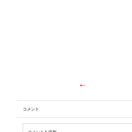
コメント
心斎橋店 店長就任！！
コメントを追加…