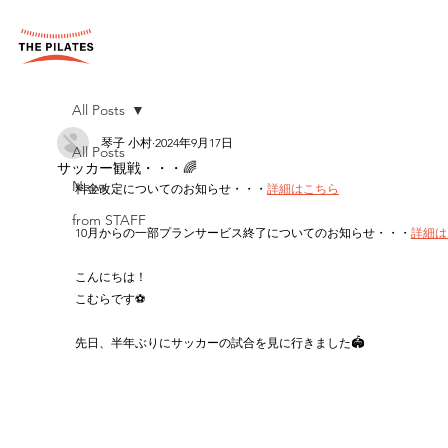
All Posts
琴子 小村
2024年9月17日
All Posts
サッカー観戦・・・🌈
News
料金改定についてのお知らせ・・・
詳細はこちら
from STAFF
10月からの一部プランサービス終了についてのお知らせ・・・
詳細は
こんにちは！
こむらです⚽️
先日、半年ぶりにサッカーの試合を見に行きました🏟️