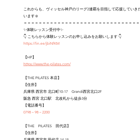
これからも、ヴィッセル神戸のリーグ2連覇を目指して応援していき
います☺️
＝＝＝＝＝＝＝＝＝＝＝＝＝＝＝＝＝＝＝＝＝＝＝＝＝＝＝＝＝＝＝
✨体験レッスン受付中✨
👇 こちらから体験レッスンのお申し込みをお願いします 👇
https://lin.ee/jbiNfKM
【HP】
https://www.the-pilates.com/
【THE PILATES 本店】
【住所】
兵庫県 西宮市 北口町10-17　Grandi西宮北口2F
阪急 西宮 北口駅　北改札から徒歩3分
【電話番号】
0798－98－2200
【THE　PILATES　田代店】
【住所】
兵庫県 西宮市 田代店 14-15