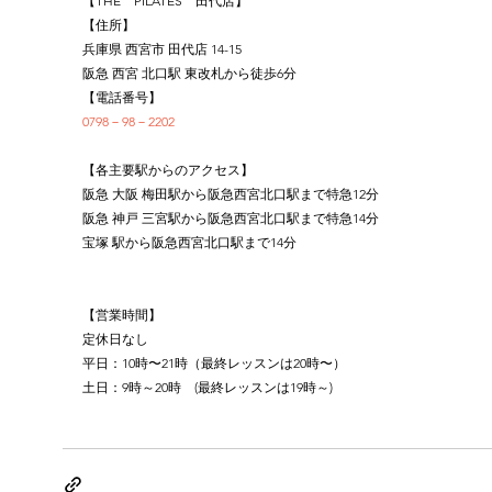
【THE　PILATES　田代店】
【住所】
兵庫県 西宮市 田代店 14-15
阪急 西宮 北口駅 東改札から徒歩6分
【電話番号】
0798－98－2202
【各主要駅からのアクセス】
阪急 大阪 梅田駅から阪急西宮北口駅まで特急12分
阪急 神戸 三宮駅から阪急西宮北口駅まで特急14分
宝塚 駅から阪急西宮北口駅まで14分
【営業時間】
定休日なし
平日：10時〜21時（最終レッスンは20時〜）
土日：9時～20時　(最終レッスンは19時～)