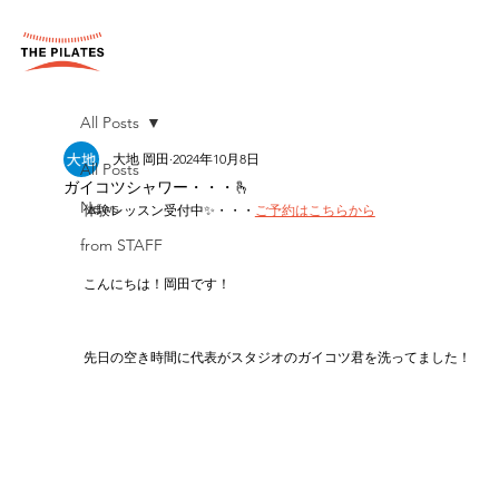
All Posts
大地 岡田
2024年10月8日
All Posts
ガイコツシャワー・・・🫰
News
体験レッスン受付中✨・・・
ご予約はこちらから
from STAFF
こんにちは！岡田です！
先日の空き時間に代表がスタジオのガイコツ君を洗ってました！