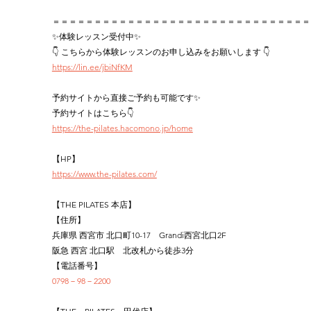
＝＝＝＝＝＝＝＝＝＝＝＝＝＝＝＝＝＝＝＝＝＝＝＝＝＝＝＝＝＝＝
✨体験レッスン受付中✨
👇 こちらから体験レッスンのお申し込みをお願いします 👇
https://lin.ee/jbiNfKM
予約サイトから直接ご予約も可能です✨
予約サイトはこちら👇
https://the-pilates.hacomono.jp/home
【HP】
https://www.the-pilates.com/
【THE PILATES 本店】
【住所】
兵庫県 西宮市 北口町10-17　Grandi西宮北口2F
阪急 西宮 北口駅　北改札から徒歩3分
【電話番号】
0798－98－2200