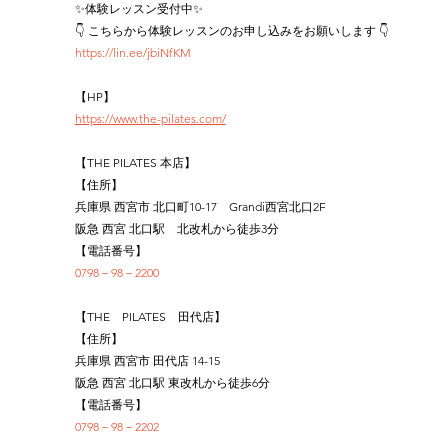
✨体験レッスン受付中✨
👇 こちらから体験レッスンのお申し込みをお願いします 👇
https://lin.ee/jbiNfKM
【HP】
https://www.the-pilates.com/
【THE PILATES 本店】
【住所】
兵庫県 西宮市 北口町10-17　Grandi西宮北口2F
阪急 西宮 北口駅　北改札から徒歩3分
【電話番号】
0798－98－2200
【THE　PILATES　田代店】
【住所】
兵庫県 西宮市 田代店 14-15
阪急 西宮 北口駅 東改札から徒歩6分
【電話番号】
0798－98－2202