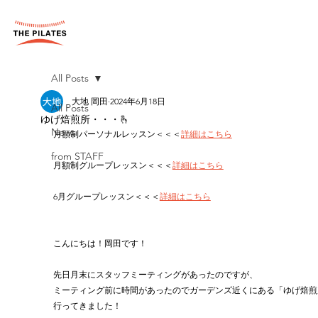
All Posts
大地 岡田
2024年6月18日
All Posts
ゆげ焙煎所・・・🫰
News
月額制パーソナルレッスン＜＜＜
詳細はこちら
from STAFF
月額制グループレッスン＜＜＜
詳細はこちら
6月グループレッスン＜＜＜
詳細はこちら
こんにちは！岡田です！
先日月末にスタッフミーティングがあったのですが、
ミーティング前に時間があったのでガーデンズ近くにある「ゆげ焙煎
行ってきました！