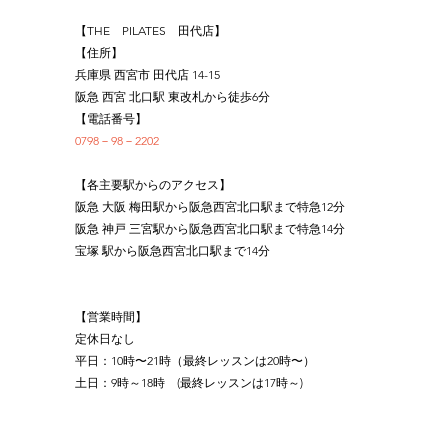
【THE　PILATES　田代店】
【住所】
兵庫県 西宮市 田代店 14-15
阪急 西宮 北口駅 東改札から徒歩6分
【電話番号】
0798－98－2202
【各主要駅からのアクセス】
阪急 大阪 梅田駅から阪急西宮北口駅まで特急12分
阪急 神戸 三宮駅から阪急西宮北口駅まで特急14分
宝塚 駅から阪急西宮北口駅まで14分
【営業時間】
定休日なし
平日：10時〜21時（最終レッスンは20時〜）
土日：9時～18時　(最終レッスンは17時～)