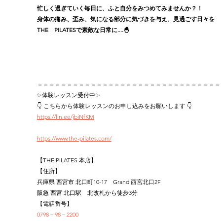
忙しく過ぎていく毎日に、ふと自分をみつめてみませんか？！
身体の痛み、歪み、気になる部分に気づきを与え、見過ごす日々を
THE　PILATESで素敵な日常に....🐣
＝＝＝＝＝＝＝＝＝＝＝＝＝＝＝＝＝＝＝＝＝＝＝＝＝＝＝＝＝＝＝
✨体験レッスン受付中✨
👇 こちらから体験レッスンのお申し込みをお願いします 👇
https://lin.ee/jbiNfKM
https://www.the-pilates.com/
【THE PILATES 本店】
【住所】
兵庫県 西宮市 北口町10-17　Grandi西宮北口2F
阪急 西宮 北口駅　北改札から徒歩3分
【電話番号】
0798－98－2200