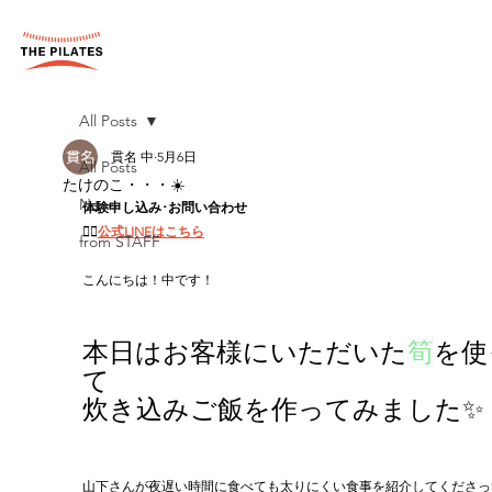
All Posts
貫名 中
5月6日
All Posts
たけのこ・・・☀️
News
体験申し込み･お問い合わせ
👉🏻
公式LINEはこちら
from STAFF
こんにちは！中です！
本日はお客様にいただいた
筍
を使
て
炊き込みご飯を作ってみました✨
山下さんが夜遅い時間に食べても太りにくい食事を紹介してくださっ