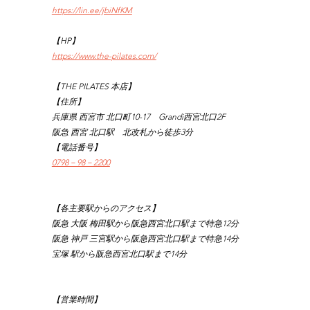
https://lin.ee/jbiNfKM
【HP】
https://www.the-pilates.com/
【THE PILATES 本店】
【住所】
兵庫県 西宮市 北口町10-17　Grandi西宮北口2F
阪急 西宮 北口駅　北改札から徒歩3分
【電話番号】
0798－98－2200
【各主要駅からのアクセス】
阪急 大阪 梅田駅から阪急西宮北口駅まで特急12分
阪急 神戸 三宮駅から阪急西宮北口駅まで特急14分
宝塚 駅から阪急西宮北口駅まで14分
【営業時間】