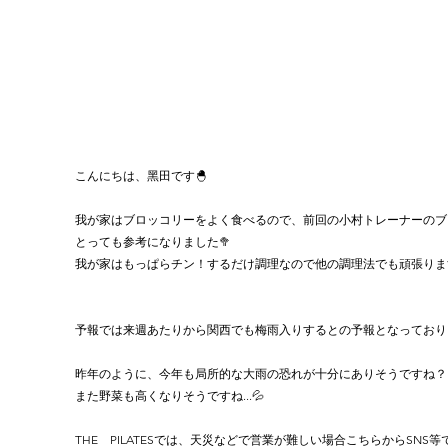
こんにちは、黑田です🐣
我が家はブロッコリーをよく食べるので、前回の小村トレーナーのブ
とっても参考になりました🥦　
我が家はもっぱらチン！するだけ調理なので他の調理法でも頑張りま
予報では来週あたりから関西でも梅雨入りするとの予報となっており
昨年のように、今年も局所的な大雨の恐れが十分にありそうですね？
また野菜も高くなりそうですね...💦
THE　PILATESでは、天災などで営業が難しい場合こちらからSNS等