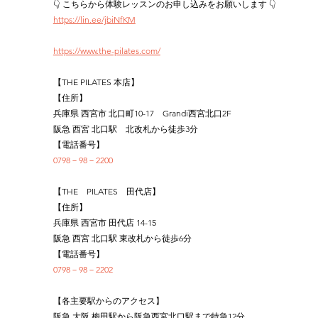
👇 こちらから体験レッスンのお申し込みをお願いします 👇
https://lin.ee/jbiNfKM
https://www.the-pilates.com/
【THE PILATES 本店】
【住所】
兵庫県 西宮市 北口町10-17　Grandi西宮北口2F
阪急 西宮 北口駅　北改札から徒歩3分
【電話番号】
0798－98－2200
【THE　PILATES　田代店】
【住所】
兵庫県 西宮市 田代店 14-15
阪急 西宮 北口駅 東改札から徒歩6分
【電話番号】
0798－98－2202
【各主要駅からのアクセス】
阪急 大阪 梅田駅から阪急西宮北口駅まで特急12分