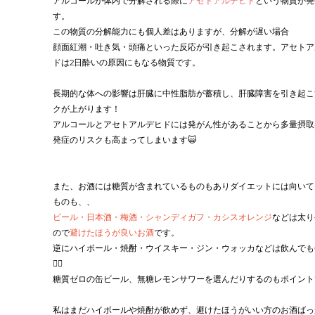
アルコールが体内で分解される際に
アセトアルデヒド
という物質が発
す。
この物質の分解能力にも個人差はありますが、分解が遅い場合
顔面紅潮・吐き気・頭痛といった反応が引き起こされます。アセトア
ドは2日酔いの原因にもなる物質です。
長期的な体への影響は肝臓に中性脂肪が蓄積し、肝臓障害を引き起こ
クが上がります！
アルコールとアセトアルデヒドには発がん性があることから多量摂取
発症のリスクも高まってしまいます🙀
また、お酒には糖質が含まれているものもありダイエットには向いて
ものも、、
ビール・日本酒・梅酒・シャンディガフ・カシスオレンジ
などは太り
ので
避けたほうが良いお酒
です。
逆にハイボール・焼酎・ウイスキー・ジン・ウォッカなどは飲んでも
🙆‍♀️
糖質ゼロの缶ビール、無糖レモンサワーを選んだりするのもポイント
私はまだハイボールや焼酎が飲めず、避けたほうがいい方のお酒ばっ