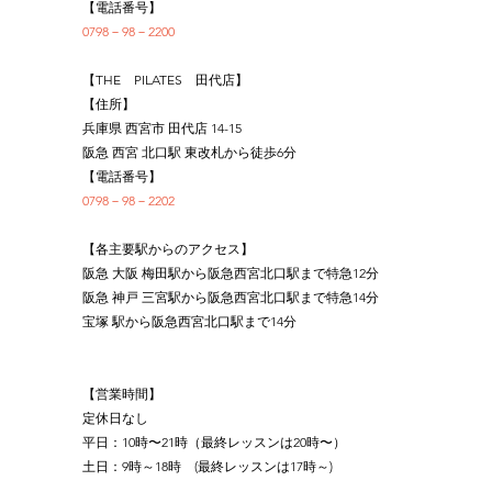
【電話番号】
0798－98－2200
【THE　PILATES　田代店】
【住所】
兵庫県 西宮市 田代店 14-15
阪急 西宮 北口駅 東改札から徒歩6分
【電話番号】
0798－98－2202
【各主要駅からのアクセス】
阪急 大阪 梅田駅から阪急西宮北口駅まで特急12分
阪急 神戸 三宮駅から阪急西宮北口駅まで特急14分
宝塚 駅から阪急西宮北口駅まで14分
【営業時間】
定休日なし
平日：10時〜21時（最終レッスンは20時〜）
土日：9時～18時　(最終レッスンは17時～)