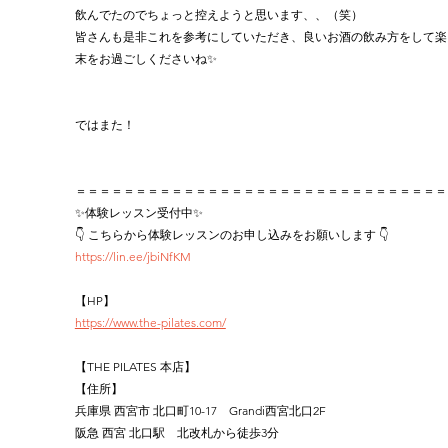
飲んでたのでちょっと控えようと思います、、（笑）
皆さんも是非これを参考にしていただき、良いお酒の飲み方をして楽
末をお過ごしくださいね✨
ではまた！
＝＝＝＝＝＝＝＝＝＝＝＝＝＝＝＝＝＝＝＝＝＝＝＝＝＝＝＝＝＝＝
✨体験レッスン受付中✨
👇 こちらから体験レッスンのお申し込みをお願いします 👇
https://lin.ee/jbiNfKM
【HP】
https://www.the-pilates.com/
【THE PILATES 本店】
【住所】
兵庫県 西宮市 北口町10-17　Grandi西宮北口2F
阪急 西宮 北口駅　北改札から徒歩3分