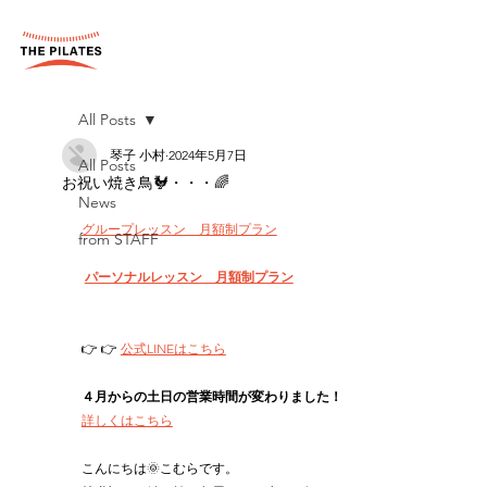
All Posts
琴子 小村
2024年5月7日
All Posts
お祝い焼き鳥🐓・・・🌈
News
グループレッスン　月額制プラン
from STAFF
パーソナルレッスン　月額制プラン
👉 👉 
公式LINEはこちら
４月からの土日の営業時間が変わりました！
詳しくはこちら
こんにちは🌞こむらです。