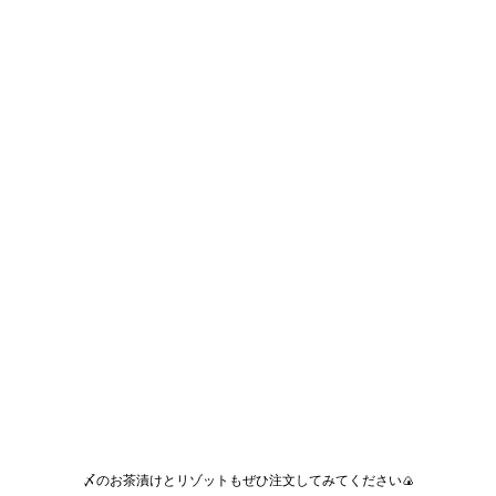
〆のお茶漬けとリゾットもぜひ注文してみてください🍙