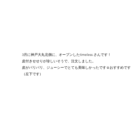
3月に神戸大丸北側に、オープンしたtimeless さんです！
皮付きせせりが珍しいそうで、注文しました。
皮がパリパリ、ジューシーでとても美味しかったです☺️おすすめです
（左下です）