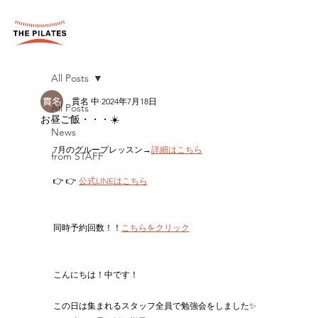
All Posts
貫名 中
2024年7月18日
All Posts
お昼ご飯・・・☀️
News
7月のグループレッスン→
詳細はこちら
from STAFF
👉 👉 
公式LINEはこちら
同時予約回数！！
こちらをクリック
こんにちは！中です！
この日は集まれるスタッフ全員で勉強会をしました✨