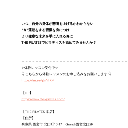
いつ、自分の身体が悲鳴を上げるかわからない
”今”運動をする習慣を身につけ
より健康な未来を手に入れる為に
THE PILATESでピラティスを始めてみませんか？
＝＝＝＝＝＝＝＝＝＝＝＝＝＝＝＝＝＝＝＝＝＝＝＝＝＝＝＝＝＝＝
✨体験レッスン受付中✨
👇 こちらから体験レッスンのお申し込みをお願いします 👇
https://lin.ee/jbiNfKM
【HP】
https://www.the-pilates.com/
【THE PILATES 本店】
【住所】
兵庫県 西宮市 北口町10-17　Grandi西宮北口2F