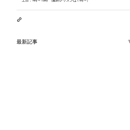
土日：9時～18時　(最終レッスンは17時～)
最新記事