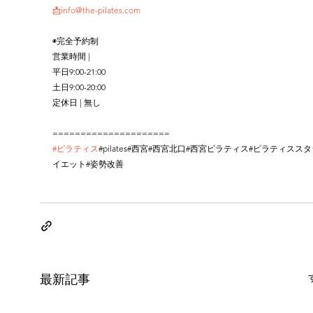
📩info@the-pilates.com
◉完全予約制
営業時間 |
平日9:00-21:00
土日9:00-20:00
定休日 | 無し
=====================
#ピラティス
#pilates#西宮#西宮北口#西宮ピラティス#ピラティスス
イエット#姿勢改善
最新記事