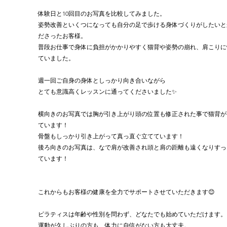
体験日と10回目のお写真を比較してみました。
姿勢改善といくつになっても自分の足で歩ける身体づくりがしたいと
ださったお客様。
普段お仕事で身体に負担がかかりやすく猫背や姿勢の崩れ、肩こりに
ていました。
週一回ご自身の身体としっかり向き合いながら
とても意識高くレッスンに通ってくださいました✨
横向きのお写真では胸が引き上がり頭の位置も修正された事で猫背が
ています！
骨盤もしっかり引き上がって真っ直ぐ立てています！
後ろ向きのお写真は、なで肩が改善され頭と肩の距離も遠くなりすっ
ています！
これからもお客様の健康を全力でサポートさせていただきます😊
ピラティスは年齢や性別を問わず、どなたでも始めていただけます。
運動が久しぶりの方も、体力に自信がない方も大丈夫。