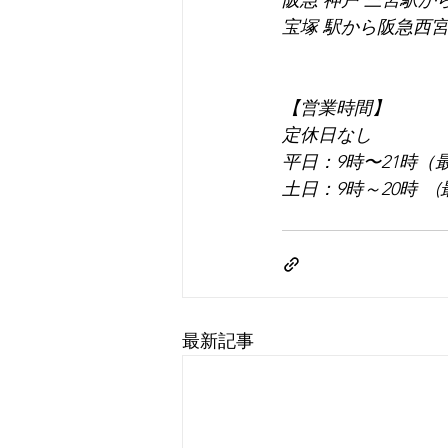
阪急 神戸 三宮駅か
宝塚 駅から阪急西宮
【営業時間】
定休日なし
平日：9時〜21時（
土日：9時～20時　(
最新記事