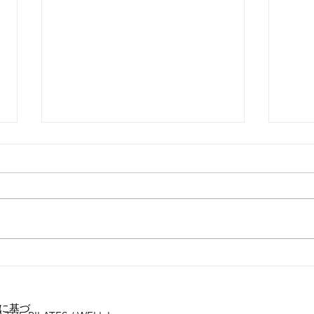
お客
女性に多い「浮き指」とは？
に基づ