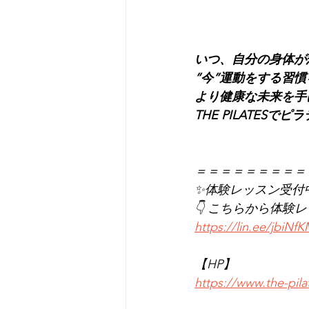
いつ、自分の身体が
”今”運動をする習
より健康な未来を手
THE PILATES
＝＝＝＝＝＝＝＝＝
✨体験レッスン受付
👇 こちらから体験
https://lin.ee/jbiNf
【HP】
https://www.the-pil