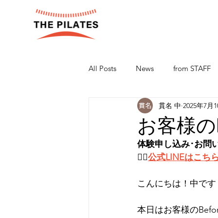
All Posts
News
from STAFF
貫名 中
2025年7月
お客様のBe
体験申し込み･お問
👉🏻
公式LINEはこち
こんにちは！中です
本日はお客様のBefor