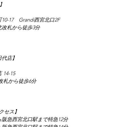
店】
0-17　Grandi西宮北口2F
北改札から徒歩3分
　田代店】
14-15
東改札から徒歩6分
クセス】
ら阪急西宮北口駅まで特急12分