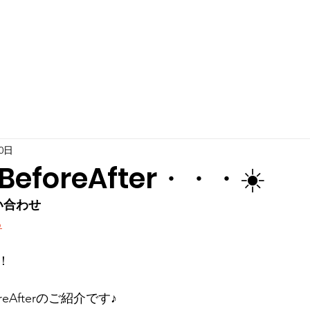
10日
foreAfter・・・☀️
い合わせ
ら
！
eAfterのご紹介です♪