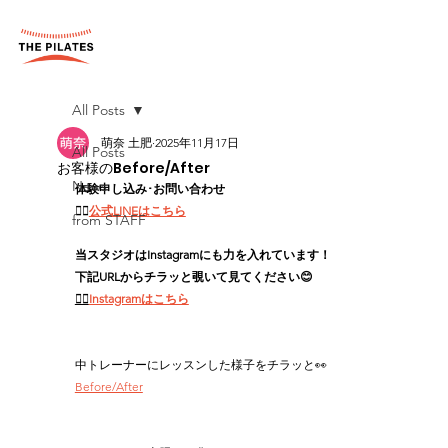
All Posts
萌奈 土肥
2025年11月17日
All Posts
お客様のBefore/After
News
体験申し込み･お問い合わせ
👉🏻
公式LINEはこちら
from STAFF
当スタジオはInstagramにも力を入れています！
下記URLからチラッと覗いて見てください😊
👉🏻
Instagramはこちら
中トレーナーにレッスンした様子をチラッと👀
Before/After