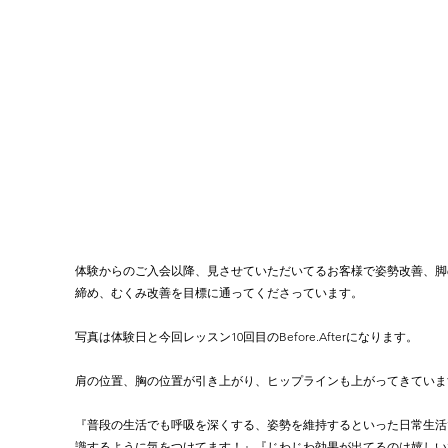
体験からのご入会以降、見させていただいてるお客様で姿勢改善、脚
締め、むくみ改善を目標に通ってくださっています。
写真は体験日と今回レッスン10回目のBefore.Afterになります。
肩の位置、胸の位置が引き上がり、ヒップラインも上がってきています
『普段の生活でも呼吸を深くする、姿勢を維持するといった日常生活
識するように気をつけてます！』『じわじわ効果が出てるのは嬉しい