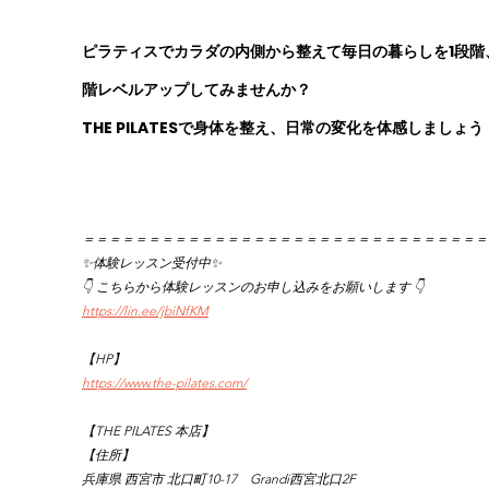
ピラティスでカラダの内側から整えて毎日の暮らしを1段階
階レベルアップしてみませんか？
THE PILATESで身体を整え、日常の変化を体感しましょう
＝＝＝＝＝＝＝＝＝＝＝＝＝＝＝＝＝＝＝＝＝＝＝＝＝＝＝＝＝＝＝
✨体験レッスン受付中✨
👇 こちらから体験レッスンのお申し込みをお願いします 👇
https://lin.ee/jbiNfKM
【HP】
https://www.the-pilates.com/
【THE PILATES 本店】
【住所】
兵庫県 西宮市 北口町10-17　Grandi西宮北口2F