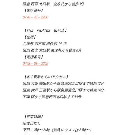
阪急 西宮 北口駅　北改札から徒歩3分
【電話番号】
0798－98－2200
【THE　PILATES　田代店】
【住所】
兵庫県 西宮市 田代店 14-15
阪急 西宮 北口駅 東改札から徒歩6分
【電話番号】
0798－98－2202
【各主要駅からのアクセス】
阪急 大阪 梅田駅から阪急西宮北口駅まで特急12分
阪急 神戸 三宮駅から阪急西宮北口駅まで特急14分
宝塚 駅から阪急西宮北口駅まで14分
【営業時間】
定休日なし
平日：9時〜21時（最終レッスンは20時〜）