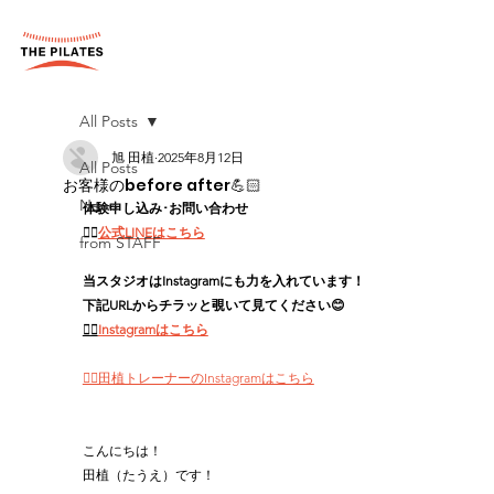
All Posts
旭 田植
2025年8月12日
All Posts
お客様のbefore after💪🏻
News
体験申し込み･お問い合わせ
👉🏻
公式LINEはこちら
from STAFF
当スタジオはInstagramにも力を入れています！
下記URLからチラッと覗いて見てください😊
👉🏻
Instagramはこちら
👉🏻田植トレーナーのInstagramはこちら
こんにちは！
田植（たうえ）です！