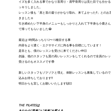
イズを多く入れる事でかなり首周り・肩甲骨周りは見た目でも分かる
ッキリしました。
レッスン後も「肩と首の凝りがかなり取れ、来てよかった‼️」とのお
きました☺️
引き締めたい下半身のメニューもしっかりと入れて下半身も小鹿さん
て帰ってもらいました😂
最近は1時間みっちり12〜15種目する事
内容をより濃く・エクササイズに拘る事を目標にしています！
是非とも、僕のレッスンを受けに来てください🤲🏻
勿論、他のスタッフも質の高いレッスンをしてくれるので全員のレッ
受けるのもオススメです😎
新しいスタッフもゾクゾクと増え、体験レッスンも募集しているので
込みお待ちしております‼️
明日からも宜しくお願いいたします🙌🏻
THE  PILATESは
あなたの“思考”と“未来”を変える