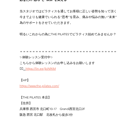
当スタジオではピラティスを通してお客様に正しい姿勢を知って頂く
今までよりも健康でいられる“思考”を育み、痛みや悩みの無い“未来
為のサポートをさせていただきます。
明るいこれからの為にTHE PILATESでピラティス始めてみませんか？
＝＝＝＝＝＝＝＝＝＝＝＝＝＝＝＝＝＝＝＝＝＝＝＝＝＝＝＝＝＝＝
✨体験レッスン受付中✨
こちらから体験レッスンのお申し込みをお願いします 
👉🏻
https://lin.ee/jbiNfKM
【HP】
https://www.the-pilates.com/
【THE PILATES 本店】
【住所】
兵庫県 西宮市 北口町10-17　Grandi西宮北口2F
阪急 西宮 北口駅　北改札から徒歩3分