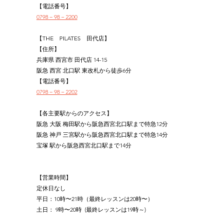
【電話番号】
0798－98－2200
【THE　PILATES　田代店】
【住所】
兵庫県 西宮市 田代店 14-15
阪急 西宮 北口駅 東改札から徒歩6分
【電話番号】
0798－98－2202
【各主要駅からのアクセス】
阪急 大阪 梅田駅から阪急西宮北口駅まで特急12分
阪急 神戸 三宮駅から阪急西宮北口駅まで特急14分
宝塚 駅から阪急西宮北口駅まで14分
【営業時間】
定休日なし
平日：10時〜21時（最終レッスンは20時〜）
土日： 9時〜20時  (最終レッスンは19時～)