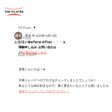
All Posts
貫名 中
2025年10月15日
All Posts
お客様のBefore After・・・☀️
News
体験申し込み･お問い合わせ
👉🏻
公式LINEはこちら
from STAFF
皆様こんにちは！☀️
中尾トレーナーのブログはチェックしましたでしょうか✨
私もとても緑が好きなので、家に置きたいなととても思いました☺️
是非チェックしてしてみてください！