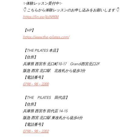
✨体験レッスン受付中✨
👇 こちらから体験レッスンのお申し込みをお願いします 👇
https://lin.ee/jbiNfKM
【HP】
https://www.the-pilates.com/
【THE PILATES 本店】
【住所】
兵庫県 西宮市 北口町10-17　Grandi西宮北口2F
阪急 西宮 北口駅　北改札から徒歩3分
【電話番号】
0798－98－2200
【THE　PILATES　田代店】
【住所】
兵庫県 西宮市 田代店 14-15
阪急 西宮 北口駅 東改札から徒歩6分
【電話番号】
0798－98－2202