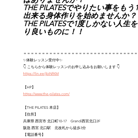
THE PILATESでやりたい事をもう
出来る身体作りを始めませんか？
THE PILATESで1度しかない人生
り良いものに！！
＝＝＝＝＝＝＝＝＝＝＝＝＝＝＝＝＝＝＝＝＝＝＝＝＝＝＝＝＝＝＝
✨体験レッスン受付中✨
👇 こちらから体験レッスンのお申し込みをお願いします 👇
https://lin.ee/jbiNfKM
【HP】
https://www.the-pilates.com/
【THE PILATES 本店】
【住所】
兵庫県 西宮市 北口町10-17　Grandi西宮北口2F
阪急 西宮 北口駅　北改札から徒歩3分
【電話番号】