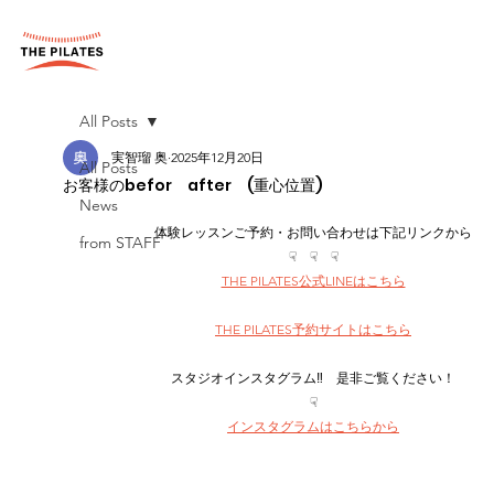
All Posts
実智瑠 奥
2025年12月20日
All Posts
お客様のbefor after (重心位置)
News
体験レッスンご予約・お問い合わせは下記リンクから
from STAFF
☟　☟　☟
THE PILATES公式LINEはこちら
THE PILATES予約サイトはこちら
スタジオインスタグラム‼︎　是非ご覧ください！
☟
インスタグラムはこちらから