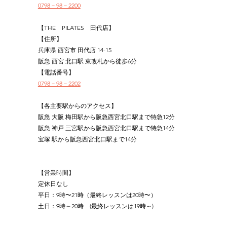
0798－98－2200
【THE　PILATES　田代店】
【住所】
兵庫県 西宮市 田代店 14-15
阪急 西宮 北口駅 東改札から徒歩6分
【電話番号】
0798－98－2202
【各主要駅からのアクセス】
阪急 大阪 梅田駅から阪急西宮北口駅まで特急12分
阪急 神戸 三宮駅から阪急西宮北口駅まで特急14分
宝塚 駅から阪急西宮北口駅まで14分
【営業時間】
定休日なし
平日：9時〜21時（最終レッスンは20時〜）
土日：9時～20時　(最終レッスンは19時～)