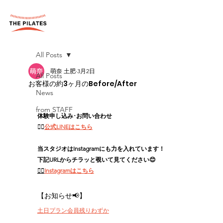
All Posts
萌奈 土肥
3月2日
All Posts
お客様の約3ヶ月のBefore/After
News
from STAFF
体験申し込み･お問い合わせ
👉🏻
公式LINEはこちら
当スタジオはInstagramにも力を入れています！
下記URLからチラッと覗いて見てください😊
👉🏻
Instagramはこちら
【お知らせ📢】
土日プラン会員残りわずか