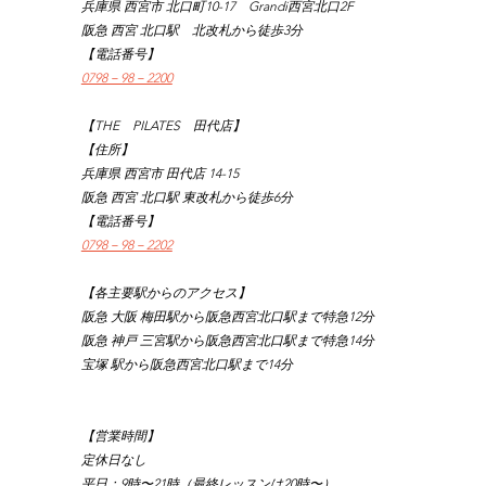
兵庫県 西宮市 北口町10-17　Grandi西宮北口2F
阪急 西宮 北口駅　北改札から徒歩3分
【電話番号】
0798－98－2200
【THE　PILATES　田代店】
【住所】
兵庫県 西宮市 田代店 14-15
阪急 西宮 北口駅 東改札から徒歩6分
【電話番号】
0798－98－2202
【各主要駅からのアクセス】
阪急 大阪 梅田駅から阪急西宮北口駅まで特急12分
阪急 神戸 三宮駅から阪急西宮北口駅まで特急14分
宝塚 駅から阪急西宮北口駅まで14分
【営業時間】
定休日なし
平日：9時〜21時（最終レッスンは20時〜）