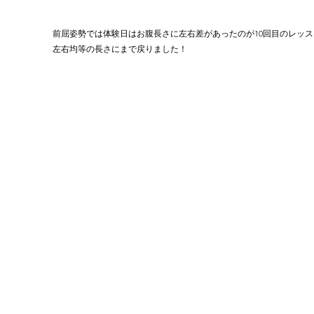
前屈姿勢では体験日はお腹長さに左右差があったのが10回目のレッス
左右均等の長さにまで戻りました！