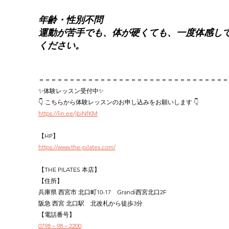
年齢・性別不問
運動が苦手でも、体が硬くても、一度体感し
ください。
＝＝＝＝＝＝＝＝＝＝＝＝＝＝＝＝＝＝＝＝＝＝＝＝＝＝＝＝＝＝＝
✨体験レッスン受付中✨
👇 こちらから体験レッスンのお申し込みをお願いします 👇
https://lin.ee/jbiNfKM
【HP】
https://www.the-pilates.com/
【THE PILATES 本店】
【住所】
兵庫県 西宮市 北口町10-17　Grandi西宮北口2F
阪急 西宮 北口駅　北改札から徒歩3分
【電話番号】
0798－98－2200