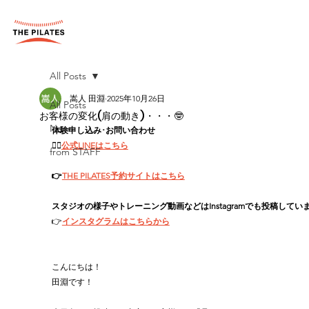
All Posts
嵩人 田淵
2025年10月26日
All Posts
お客様の変化(肩の動き)・・・🤓
News
体験申し込み･お問い合わせ
👉🏻
公式LINEはこちら
from STAFF
👉
THE PILATES予約サイトはこちら
スタジオの様子やトレーニング動画などはInstagramでも投稿してい
👉
インスタグラムはこちらから
こんにちは！
田淵です！