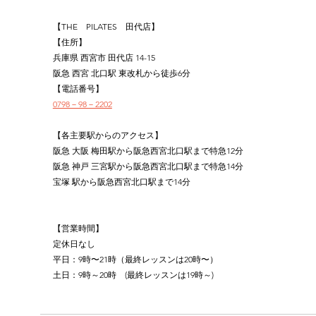
【THE　PILATES　田代店】
【住所】
兵庫県 西宮市 田代店 14-15
阪急 西宮 北口駅 東改札から徒歩6分
【電話番号】
0798－98－2202
【各主要駅からのアクセス】
阪急 大阪 梅田駅から阪急西宮北口駅まで特急12分
阪急 神戸 三宮駅から阪急西宮北口駅まで特急14分
宝塚 駅から阪急西宮北口駅まで14分
【営業時間】
定休日なし
平日：9時〜21時（最終レッスンは20時〜）
土日：9時～20時　(最終レッスンは19時～)