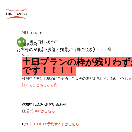
All Posts
嵩人 田淵
2月28日
All Posts
お客様の変化(下腹部／猫背／仙骨の傾き)・・・🤓
News
土日プランの枠が残りわず
from STAFF
です！！！！
検討中の方はお早めにご予約・ご入会のほどよろしくお願いいたしま
詳しくはこちらから💁
体験申し込み･お問い合わせ
👉🏻
公式LINEはこちら
👉
THE PILATES予約サイトはこちら