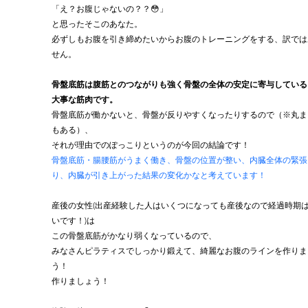
「え？お腹じゃないの？？😳」
と思ったそこのあなた。
必ずしもお腹を引き締めたいからお腹のトレーニングをする、訳では
せん。
骨盤底筋は腹筋とのつながりも強く骨盤の全体の安定に寄与している
大事な筋肉です。
骨盤底筋が働かないと、骨盤が反りやすくなったりするので（※丸ま
もある）、
それが理由でのぽっこりというのが今回の結論です！
骨盤底筋・腸腰筋がうまく働き、骨盤の位置が整い、内臓全体の緊張
り、内臓が引き上がった結果の変化かなと考えています！
産後の女性(出産経験した人はいくつになっても産後なので経過時期
いです！)は
この骨盤底筋がかなり弱くなっているので、
みなさんピラティスでしっかり鍛えて、綺麗なお腹のラインを作りま
う！
作りましょう！