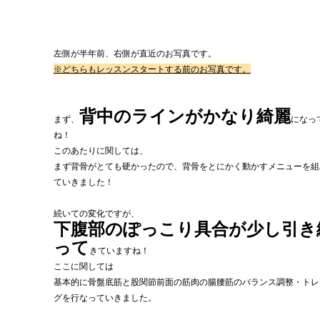
左側が半年前、右側が直近のお写真です。
※どちらもレッスンスタートする前のお写真です。
背中のラインがかなり綺麗
まず、
になっ
ね！
このあたりに関しては、
まず背骨がとても硬かったので、背骨をとにかく動かすメニューを組
ていきました！
続いての変化ですが、
下腹部のぽっこり具合が少し引き
って
きていますね！
ここに関しては
基本的に骨盤底筋と股関節前面の筋肉の腸腰筋のバランス調整・トレ
グを行なっていきました。