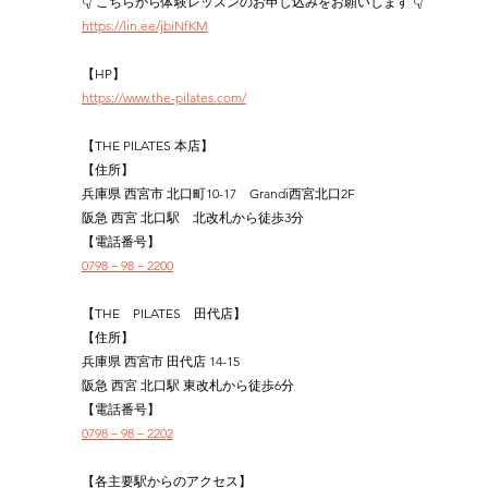
👇 こちらから体験レッスンのお申し込みをお願いします 👇
https://lin.ee/jbiNfKM
【HP】
https://www.the-pilates.com/
【THE PILATES 本店】
【住所】
兵庫県 西宮市 北口町10-17　Grandi西宮北口2F
阪急 西宮 北口駅　北改札から徒歩3分
【電話番号】
0798－98－2200
【THE　PILATES　田代店】
【住所】
兵庫県 西宮市 田代店 14-15
阪急 西宮 北口駅 東改札から徒歩6分
【電話番号】
0798－98－2202
【各主要駅からのアクセス】