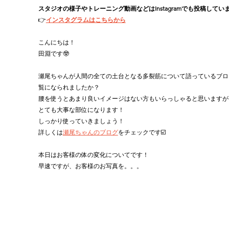
スタジオの様子やトレーニング動画などはInstagramでも投稿してい
👉
インスタグラムはこちらから
こんにちは！
田淵です🤓
瀬尾ちゃんが人間の全ての土台となる多裂筋について語っているブロ
覧になられましたか？
腰を使うとあまり良いイメージはない方もいらっしゃると思いますが
とても大事な部位になります！
しっかり使っていきましょう！
詳しくは
瀬尾ちゃんのブログ
をチェックです☑️
本日はお客様の体の変化についてです！
早速ですが、お客様のお写真を。。。