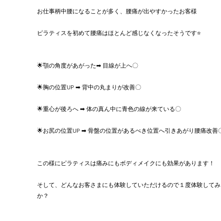
お仕事柄中腰になることが多く、腰痛が出やすかったお客様
ピラティスを初めて腰痛はほとんど感じなくなったそうです⭐
🌟顎の角度があがった➡ 目線が上へ〇
🌟胸の位置UP ➡ 背中の丸まりが改善〇
🌟重心が後ろへ ➡ 体の真ん中に青色の線が来ている〇
🌟お尻の位置UP ➡ 骨盤の位置があるべき位置へ引きあがり腰痛改善
この様にピラティスは痛みにもボディメイクにも効果があります！
そして、どんなお客さまにも体験していただけるので１度体験してみ
か？