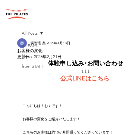
All Posts
実智瑠 奥
2025年1月18日
All Posts
お客様の変化
News
更新日：
2025年2月21日
体験申し込み･お問い合わせ
from STAFF
↓↓↓
公式LINEはこちら
こんにちは！おくです！
お客様の変化をご紹介いたします！
こちらのお客様は約10か月間通ってくださっています！