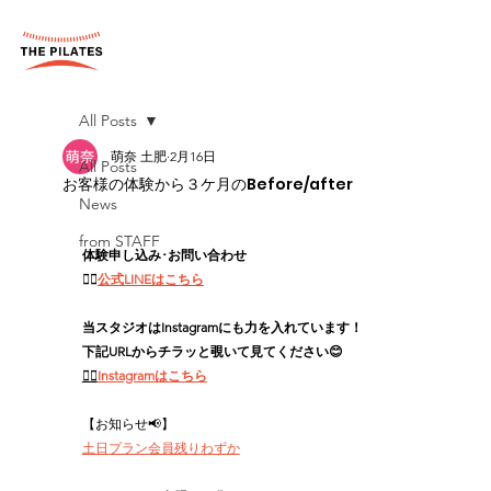
All Posts
萌奈 土肥
2月16日
All Posts
お客様の体験から３ケ月のBefore/after
News
from STAFF
体験申し込み･お問い合わせ
👉🏻
公式LINEはこちら
当スタジオはInstagramにも力を入れています！
下記URLからチラッと覗いて見てください😊
👉🏻
Instagramはこちら
【お知らせ📢】
土日プラン会員残りわずか