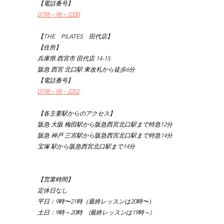
【電話番号】
0798－98－2200
【THE　PILATES　田代店】
【住所】
兵庫県 西宮市 田代店 14-15
阪急 西宮 北口駅 東改札から徒歩6分
【電話番号】
0798－98－2202
【各主要駅からのアクセス】
阪急 大阪 梅田駅から阪急西宮北口駅まで特急12分
阪急 神戸 三宮駅から阪急西宮北口駅まで特急14分
宝塚 駅から阪急西宮北口駅まで14分
【営業時間】
定休日なし
平日：9時〜21時（最終レッスンは20時〜）
土日：9時～20時　(最終レッスンは19時～)