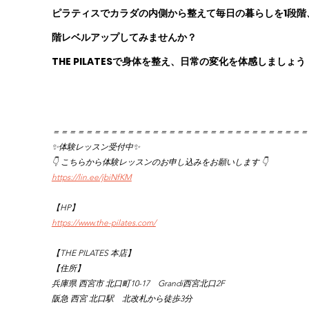
ピラティスでカラダの内側から整えて毎日の暮らしを1段階
階レベルアップしてみませんか？
THE PILATESで身体を整え、日常の変化を体感しましょう
＝＝＝＝＝＝＝＝＝＝＝＝＝＝＝＝＝＝＝＝＝＝＝＝＝＝＝＝＝＝＝
✨体験レッスン受付中✨
👇 こちらから体験レッスンのお申し込みをお願いします 👇
https://lin.ee/jbiNfKM
【HP】
https://www.the-pilates.com/
【THE PILATES 本店】
【住所】
兵庫県 西宮市 北口町10-17　Grandi西宮北口2F
阪急 西宮 北口駅　北改札から徒歩3分