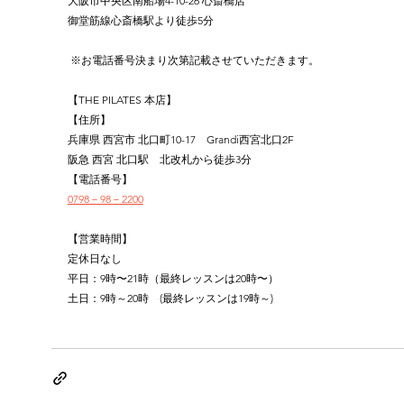
大阪市中央区南船場4-10-26 心斎橋店
御堂筋線心斎橋駅より徒歩5分
 ※お電話番号決まり次第記載させていただきます。
【THE PILATES 本店】
【住所】
兵庫県 西宮市 北口町10-17　Grandi西宮北口2F
阪急 西宮 北口駅　北改札から徒歩3分
【電話番号】
0798－98－2200
【営業時間】
定休日なし
平日：9時〜21時（最終レッスンは20時〜）
土日：9時～20時　(最終レッスンは19時～)