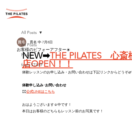
All Posts
貫名 中
7月8日
All Posts
お客様のビフォーアフター☀️
NEW➡
THE PILATES　心斎
News
店OPEN！！
from STAFF
体験レッスンのお申し込み・お問い合わせは下記リンクからどうぞ🌿
体験申し込み･お問い合わせ
👉🏻
公式LINEはこちら
おはようございます☺︎中です！
本日はお客様のどちらもレッスン前のお写真です！