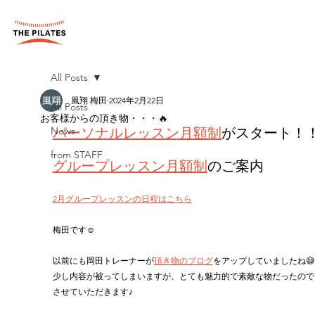
All Posts
風翔 梅田
2024年2月22日
All Posts
お客様からの頂き物・・・🔥
News
パーソナルレッスン月額制
がスタート！
from STAFF
グループレッスン月額制
のご案内
2月グループレッスンの日程はこちら
梅田です☺️
以前にも岡田トレーナーが
頂き物のブログ
をアップしていましたね😅
少し内容が被ってしまいますが、とても魅力的で素敵な物だったので
させていただきます♪