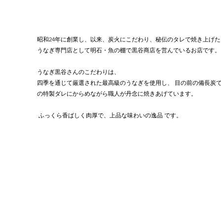
昭和24年に創業し、以来、炭火にこだわり、秘伝のタレで焼き上げた
うなぎ専門店として明石・魚の棚で黒谷商店を営んでいるお店です。
うなぎ黒谷さんのこだわりは、
四季を通じて厳選された最高級のうなぎを使用し、 目の前の備長炭
の特製ダレにからめながら職人が丹念に焼きあげています。
 ふっくら香ばしく肉厚で、上品な味わいの逸品 です。