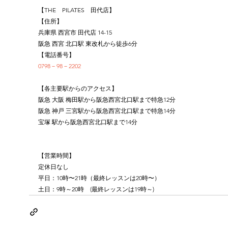
【THE　PILATES　田代店】
【住所】
兵庫県 西宮市 田代店 14-15
阪急 西宮 北口駅 東改札から徒歩6分
【電話番号】
0798－98－2202
【各主要駅からのアクセス】
阪急 大阪 梅田駅から阪急西宮北口駅まで特急12分
阪急 神戸 三宮駅から阪急西宮北口駅まで特急14分
宝塚 駅から阪急西宮北口駅まで14分
【営業時間】
定休日なし
平日：10時〜21時（最終レッスンは20時〜）
土日：9時～20時　(最終レッスンは19時～)