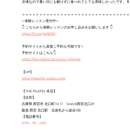
冷凍なので暑い日にも解けずに食べれてとても美味しかったです。🍦
＝＝＝＝＝＝＝＝＝＝＝＝＝＝＝＝＝＝＝＝＝＝＝＝＝＝＝＝＝＝＝
✨体験レッスン受付中✨
👇 こちらから体験レッスンのお申し込みをお願いします 👇
https://lin.ee/jbiNfKM
予約サイトから直接ご予約も可能です✨
予約サイトはこちら👇
https://the-pilates.hacomono.jp/home
【HP】
https://www.the-pilates.com/
【THE PILATES 本店】
【住所】
兵庫県 西宮市 北口町10-17　Grandi西宮北口2F
阪急 西宮 北口駅　北改札から徒歩3分
【電話番号】
0798－98－2200